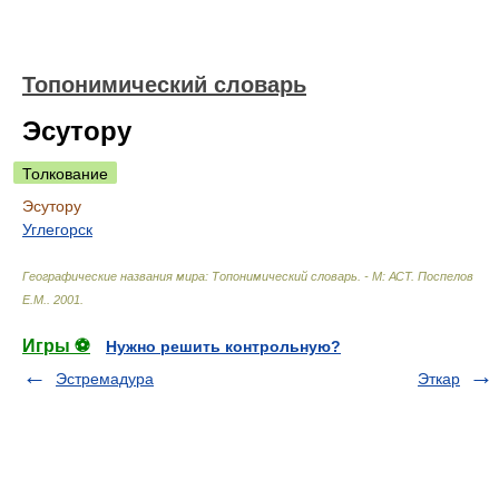
Топонимический словарь
Эсутору
Толкование
Эсутору
Углегорск
Географические названия мира: Топонимический словарь. - М: АСТ
.
Поспелов
Е.М.
.
2001
.
Игры ⚽
Нужно решить контрольную?
Эстремадура
Эткар