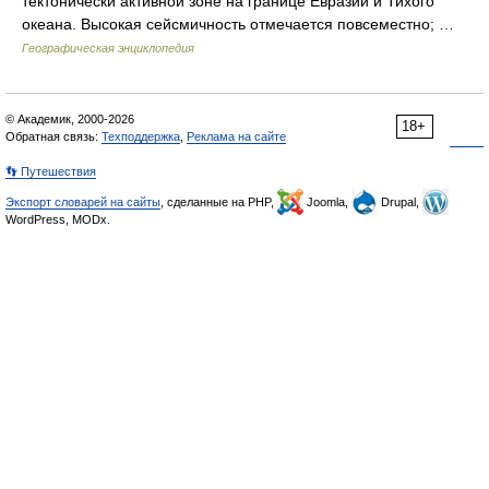
тектонически активной зоне на границе Евразии и Тихого
океана. Высокая сейсмичность отмечается повсеместно; …
Географическая энциклопедия
© Академик, 2000-2026
18+
Обратная связь:
Техподдержка
,
Реклама на сайте
👣 Путешествия
Экспорт словарей на сайты
, сделанные на PHP,
Joomla,
Drupal,
WordPress, MODx.