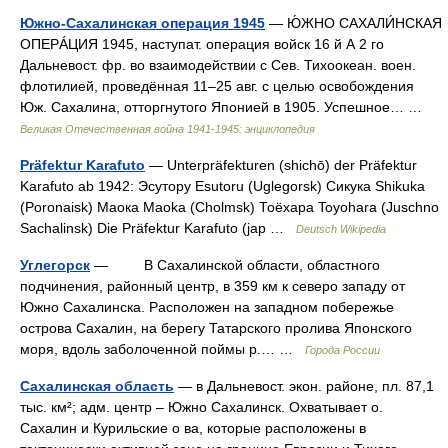
Южно-Сахалинская операция 1945
— Ю́ЖНО САХАЛИ́НСКАЯ
ОПЕРÁЦИЯ 1945, наступат. операция войск 16 й А 2 го
Дальневост. фр. во взаимодействии с Сев. Тихоокеан. воен.
флотилией, проведённая 11–25 авг. с целью освобождения
Юж. Сахалина, отторгнутого Японией в 1905. Успешное… …
Великая Отечественная война 1941-1945: энциклопедия
Präfektur Karafuto
— Unterpräfekturen (shichō) der Präfektur
Karafuto ab 1942: Эсутору Esutoru (Uglegorsk) Сикука Shikuka
(Poronaisk) Маока Maoka (Cholmsk) Тоёхара Toyohara (Juschno
Sachalinsk) Die Präfektur Karafuto (jap …
Deutsch Wikipedia
Углегорск
— В Сахалинской области, областного
подчинения, районный центр, в 359 км к северо западу от
Южно Сахалинска. Расположен на западном побережье
острова Сахалин, на берегу Татарского пролива Японского
моря, вдоль заболоченной поймы р.… …
Города России
Сахалинская область
— в Дальневост. экон. районе, пл. 87,1
тыс. км²; адм. центр – Южно Сахалинск. Охватывает о.
Сахалин и Курильские о ва, которые расположены в